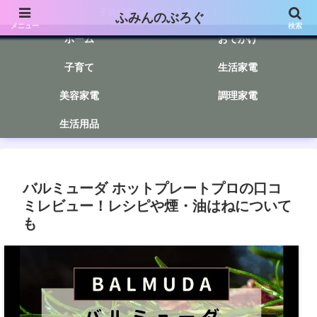
子供が寝たらアイスを食べよう
ふみんのぶろぐ
メニュー
検索
ホーム
おでかけ
子育て
生活家電
美容家電
調理家電
生活用品
バルミューダ ホットプレートプロの口コ
ミレビュー！レシピや煙・油はねについて
も