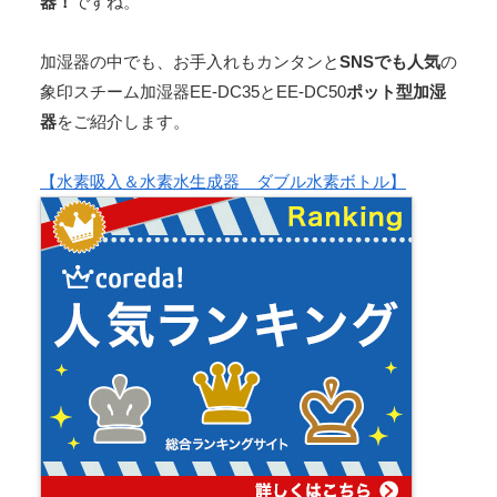
器！
ですね。
加湿器の中でも、お手入れもカンタンと
SNSでも人気
の
象印スチーム加湿器EE-DC35とEE-DC50
ポット型加湿
器
をご紹介します。
【水素吸入＆水素水生成器 ダブル水素ボトル】