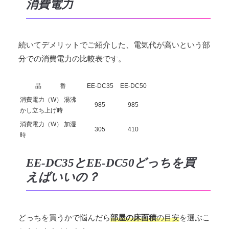
消費電力
続いてデメリットでご紹介した、電気代が高いという部
分での消費電力の比較表です。
品 番
EE-DC35
EE-DC50
消費電力（W） 湯沸
985
985
かし立ち上げ時
消費電力（W）
加湿
305
410
時
EE-DC35とEE-DC50どっちを買
えばいいの？
どっちを買うかで悩んだら
部屋の床面積
の目安
を選ぶこ