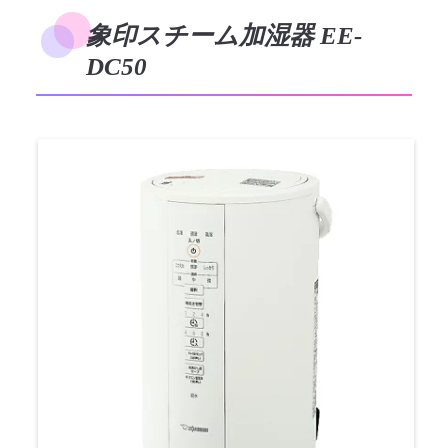
象印スチーム加湿器 EE-
DC50