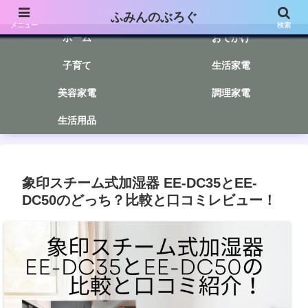
子供が寝たらアイスを食べよう
ふみんのぶろぐ
メニュー
検索
ホーム
おでかけ
子育て
生活家電
美容家電
調理家電
生活用品
象印スチーム式加湿器 EE-DC35とEE-
DC50のどっち？比較と口コミレビュー！