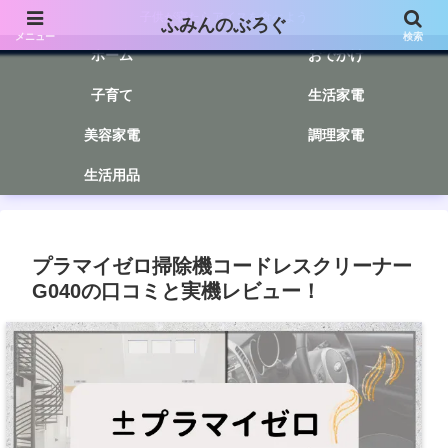
子供が寝たらアイスを食べよう
ふみんのぶろぐ
メニュー
検索
ホーム
おでかけ
子育て
生活家電
美容家電
調理家電
生活用品
プラマイゼロ掃除機コードレスクリーナー
G040の口コミと実機レビュー！