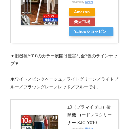
created by
Rinker
Amazon
楽天市場
Yahooショッピン
グ
▼旧機種Y010のカラー展開は豊富な全7色のラインナッ
プ▼
ホワイト／ピンクベージュ／ライトグリーン／ライトブ
ルー／ブラウングレー／レッド／ブルーです。
±0（プラマイゼロ）掃
除機 コードレスクリー
ナー XJC-Y010
created by
Rinker