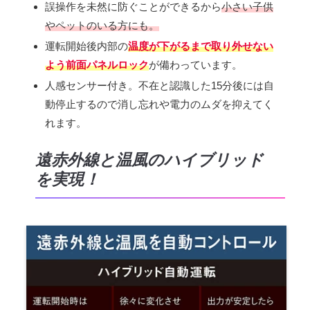
誤操作を未然に防ぐことができるから
小さい子供
やペットのいる方にも。
運転開始後内部の
温度が下がるまで取り外せない
よう前面パネルロック
が備わっています。
人感センサー付き。不在と認識した15分後には自
動停止するので消し忘れや電力のムダを抑えてく
れます。
遠赤外線と温風のハイブリッド
を実現！