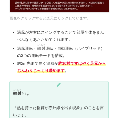
画像をクリックすると楽天にリンクしています。
温風が左右にスイングすることで部屋全体をまん
べんなくあたためてくれます。
ふくしゃ
温風運転・
輻射
運転・自動運転（ハイブリッド）
の3つの運転モードを搭載。
約2m先まで届く温風が
約10秒ですばやく足元から
じんわりじっくり暖めます
。
ふくしゃ
輻射
とは
「熱を持った物質が赤外線を出す現象」のことを言
います。