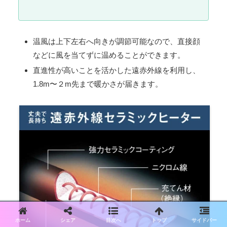
温風は上下左右へ向きが調節可能なので、直接顔
などに風を当てずに温めることができます。
直進性が高いことを活かした遠赤外線を利用し、
1.8m〜２m先まで暖かさが届きます。
ホーム
シェア
目次へ
トップ
サイドバー