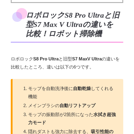
ロボロックS8 Pro Ultraと旧
型S7 Max V Ultraの違いを
比較！ロボット掃除機
ロボロック
S8 Pro Ultra
と旧型
S7 MaxV Ultra
の違いを
比較したところ、違いは以下の6つです。
モップを自動洗浄後に
自動乾燥
してくれる
機能
メインブラシの
自動リフトアップ
モップの振動部が2箇所になった
水拭き超強
力モード
隠れダストも強力に除去する、
吸引性能の