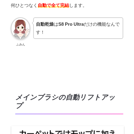
何ひとつなく
自動で全て完結
します。
自動乾燥
は
S8 Pro Ultra
だけの機能なんで
す！
ふみん
メインブラシの自動リフトアッ
プ