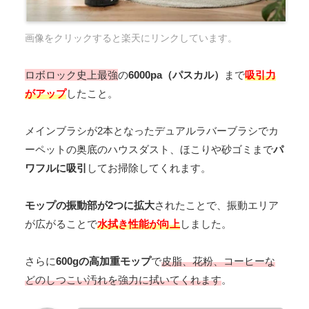
画像をクリックすると楽天にリンクしています。
ロボロック史上最強
の
6000pa（パスカル）
まで
吸引力
がアップ
したこと。
メインブラシが2本となったデュアルラバーブラシでカ
ーペットの奥底のハウスダスト、ほこりや砂ゴミまで
パ
ワフルに吸引
してお掃除してくれます。
モップの振動部が2つに拡大
されたことで、振動エリア
が広がることで
水拭き性能が向上
しました。
さらに
600gの高加重モップ
で
皮脂、花粉、コーヒーな
どのしつこい汚れを強力に拭いてくれます
。