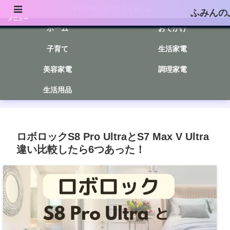
子供が寝たらアイスを食べよう
ふみんの
メニュー
ホーム
おでかけ
子育て
生活家電
美容家電
調理家電
生活用品
ロボロックS8 Pro UltraとS7 Max V Ultra
違い比較したら6つあった！