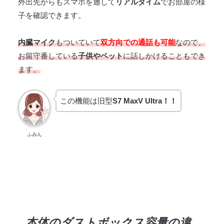
外出先からもスマホを通して
リアルタイム
でお部屋の様
子を確認できます。
内臓マイク
もついていて
双方向での通話も可能
なので、
お留守番している
子供やペット
に話しかけることもでき
ます。
この機能は旧型
S7 MaxV Ultra！！
ふみん
本体のダストボックス容量の違