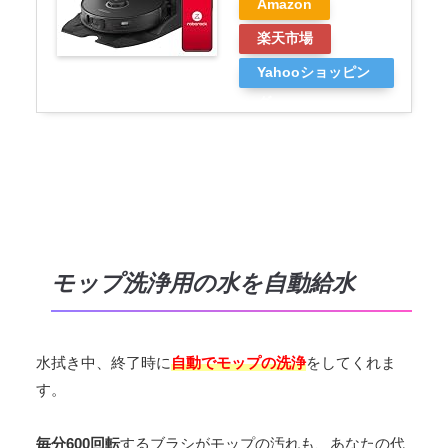
Amazon
楽天市場
Yahooショッピン
グ
モップ洗浄用の水を自動給水
水拭き中、終了時に
自動でモップの洗浄
をしてくれま
す。
毎分600回転
するブラシがモップの汚れも、あなたの代