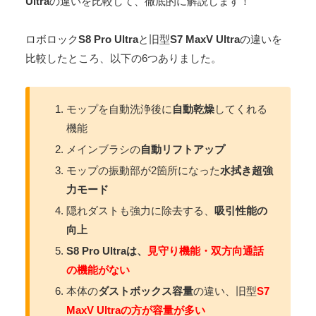
Ultra
の違いを比較して、徹底的に解説します！
ロボロック
S8 Pro Ultra
と旧型
S7 MaxV Ultra
の違いを
比較したところ、以下の6つありました。
モップを自動洗浄後に
自動乾燥
してくれる
機能
メインブラシの
自動リフトアップ
モップの振動部が2箇所になった
水拭き超強
力モード
隠れダストも強力に除去する、
吸引性能の
向上
S8 Pro Ultraは、
見守り機能・双方向通話
の機能がない
本体の
ダストボックス容量
の違い、旧型
S7
MaxV Ultraの方が容量が多い